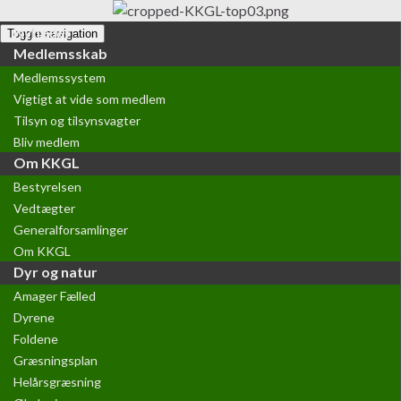
Nyheder
Toggle navigation
Medlemsskab
Medlemssystem
Vigtigt at vide som medlem
Tilsyn og tilsynsvagter
Bliv medlem
Om KKGL
Bestyrelsen
Vedtægter
Generalforsamlinger
Om KKGL
Dyr og natur
Amager Fælled
Dyrene
Foldene
Græsningsplan
Helårsgræsning