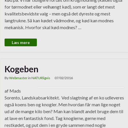
for tørmodnet eller velhængt kød), som er langt det mest
kvalitetsbevidste valg – men også det dyreste og mest
langtrukne. Så kan kødet vådmodne, og kød kan modnes
mekanisk. Hvorfor skal kød modnes? …
Læs mere
Kogeben
By
Webmaster
in
NATURligvis
07/02/2016
af Mads
Sorento, Landskabsarkitekt. Ved slagtning af en ko udleveres
også koens ben og knogler. Men hvordan får man lige noget
ud af de mange kilo ben? Man kan blandt andet bruge dem til
at lave en fantastisk fond. Tag knoglerne, gerne med
restkødet, og put dem i en gryde sammen med nogle