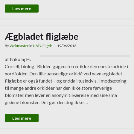
Læs mere
Ægbladet fliglæbe
By
Webmaster
in
NATURligvis
19/06/2016
af Nikolaj H.
Correll, biolog. Ridder-gøgeurten er ikke den eneste orkidé i
nordfolden. Den lille uanseelige orkidé ved navn ægbladet
fliglæbe er også fundet – og endda i tusindvis. I modsætning
til mange andre orkidéer har den ikke store farverige
blomster, men lever en anonym tilværelse med sine små
grønne blomster. Det gør den dog ikke …
Læs mere