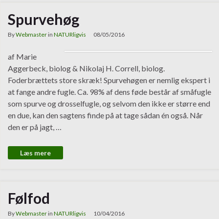
Spurvehøg
By
Webmaster
in
NATURligvis
08/05/2016
af Marie
Aggerbeck, biolog & Nikolaj H. Correll, biolog.
Foderbrættets store skræk! Spurvehøgen er nemlig ekspert i
at fange andre fugle. Ca. 98% af dens føde består af småfugle
som spurve og drosselfugle, og selvom den ikke er større end
en due, kan den sagtens finde på at tage sådan én også. Når
den er på jagt, …
Læs mere
Følfod
By
Webmaster
in
NATURligvis
10/04/2016