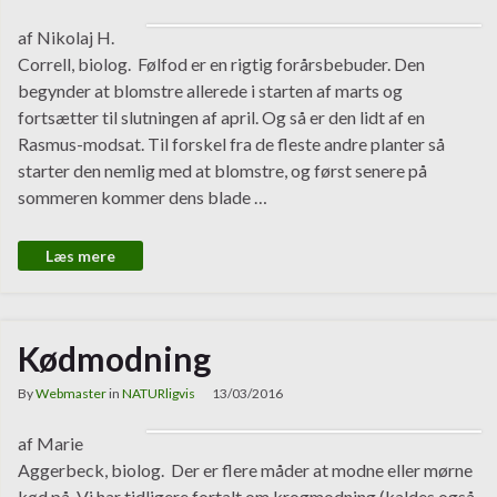
af Nikolaj H.
Correll, biolog. Følfod er en rigtig forårsbebuder. Den
begynder at blomstre allerede i starten af marts og
fortsætter til slutningen af april. Og så er den lidt af en
Rasmus-modsat. Til forskel fra de fleste andre planter så
starter den nemlig med at blomstre, og først senere på
sommeren kommer dens blade …
Læs mere
Kødmodning
By
Webmaster
in
NATURligvis
13/03/2016
af Marie
Aggerbeck, biolog. Der er flere måder at modne eller mørne
kød på. Vi har tidligere fortalt om krogmodning (kaldes også