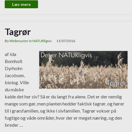
Læs mere
Tagrør
By
Webmaster
in
NATURligvis
11/07/2016
af Ida
Bomholt
Dyrholm
Jacobsen,
biolog. Ville
du måske
kalde det her siv? Så er du langt fra alene. Det er der nemlig
mange som gør, men planten hedder faktisk tagrør, og hører
til i græsfamilien, og ikke i sivfamilien. Tagrør vokser på
fugtige og våde områder, hvor der er meget næring, og den
breder …