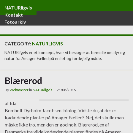
Økologi
NATURligvis
Kontakt
Fotoarkiv
CATEGORY:
NATURLIGVIS
NATURligvis er et koncept, hvor vi forsøger at formidle om dyr og
natur fra Amager Fælled på en let og fordøjelig måde.
Blærerod
By
Webmaster
in
NATURligvis
21/08/2016
af Ida
Bomholt Dyrholm Jacobsen, biolog. Vidste du, at der er
kødædende planter på Amager Fælled? Nej, det skulle man
måske ikke tro, men den er god nok. Blærerod, en af
Danmarks tre vilde kødædende planter, findes på Amager