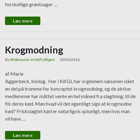
forskellige grøntsager …
Læs mere
Krogmodning
By
Webmaster
in
NATURligvis
10/01/2016
af Marie
Aggerbeck, biolog. Her i KKGL har vi gennem sæsonen slået
en del på tromme for konceptet krogmodning, og de aktive
medlemmer har måttet vente en hel måned fra slagtning, til de
fik deres kød. Men hvad vil det egentligt sige at krogmodne
kød? Friskslagtet kød er naturligvis spiseligt, men hvis man
vil have …
Læs mere