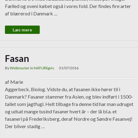
Fælled og oveni købet også i vores fold. Der findes fire arter
af blærerod i Danmark …
Læs mere
Fasan
By
Webmaster
in
NATURligvis
31/07/2016
af Marie
Aggerbeck, Biolog. Vidste du, at fasanen ikke hører til i
Danmark? Fasaner stammer fra Asien, og blev indført i 1500-
tallet som jagtfugl. Helt tilbage fra denne tid har man udruget
og udsat mange tusind fasaner hvert år – der lå bl.a. et
fasaneri på Frederiksberg, deraf Nordre og Søndre Fasanvej!
Der bliver stadig …