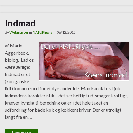
Indmad
By
Webmaster
in
NATURligvis
06/12/2015
af Marie
Aggerbeck,
biolog. Lad os
være ærlige:
Indmad er et
(kun ganske
lidt) kønnere ord for et dyrs indvolde. Man kan ikke skjule
indmadens karakteristik – det ser heftigt ud, smager kraftigt,
kræver kyndig tilberedning og er i det hele taget en
udfordring for både kok og køkkenskriver. Der er utroligt
langt fra en …
Læs mere