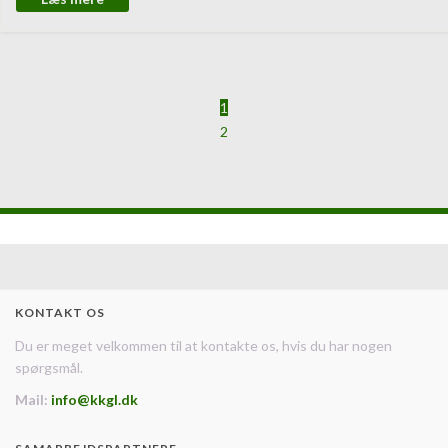
1
2
KONTAKT OS
Du er meget velkommen til at kontakte os, hvis du har nogen
spørgsmål.
Mail:
info@kkgl.dk