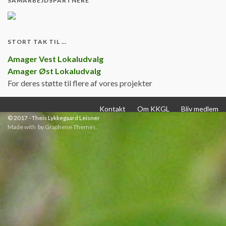
SAMARBEJDSPARTNERE
STORT TAK TIL …
Amager Vest Lokaludvalg
Amager Øst Lokaludvalg
For deres støtte til flere af vores projekter
Kontakt
Om KKGL
Bliv medlem
© 2017 - Theis Lykkegaard Leisner
Made with
by
Graphene Themes
.