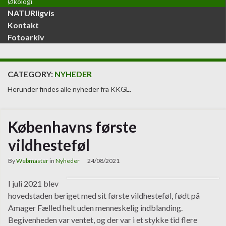
Økologi
NATURligvis
Kontakt
Fotoarkiv
CATEGORY:
NYHEDER
Herunder findes alle nyheder fra KKGL.
Københavns første
vildhesteføl
By
Webmaster
in
Nyheder
24/08/2021
I juli 2021 blev
hovedstaden beriget med sit første vildhesteføl, født på
Amager Fælled helt uden menneskelig indblanding.
Begivenheden var ventet, og der var i et stykke tid flere