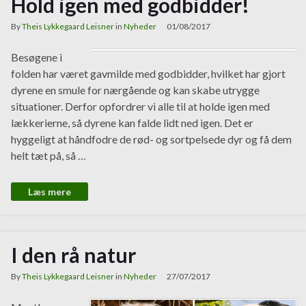
Hold igen med godbidder!
By
Theis Lykkegaard Leisner
in
Nyheder
01/08/2017
Besøgene i
folden har været gavmilde med godbidder, hvilket har gjort
dyrene en smule for nærgående og kan skabe utrygge
situationer. Derfor opfordrer vi alle til at holde igen med
lækkerierne, så dyrene kan falde lidt ned igen. Det er
hyggeligt at håndfodre de rød- og sortpelsede dyr og få dem
helt tæt på, så …
Læs mere
I den rå natur
By
Theis Lykkegaard Leisner
in
Nyheder
27/07/2017