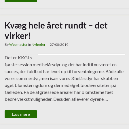
Kvæg hele året rundt – det
virker!
By
Webmaster
in
Nyheder
27/08/2019
Det er KKGL’s
første session med helårsdyr, og det har indtil nu været en
succes, der fuldt ud har levet op til forventningerne. Både alle
vores sommerdyr, men især vores 3 helårsdyr har skabt en
øget blomsterrigdom og dermed øget biodiversiteten på
fælleden. På de afgræssede arealer har blomsterne fået
bedre vækstmuligheder. Desuden afleverer dyrene …
Læs mere