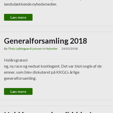
landsdækkende nyhedsmedier.
Læs mere
Generalforsamling 2018
By
Theis Lykkegaard Leisner
in
Nyheder
26/01/2018
Helårsgræsni
ng, ny race og nedsat kontingent. Det var blot nogle af de
emner, som blev diskuteret på KKGL’s årlige
generalforsamling.
Læs mere