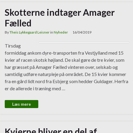
Skotterne indtager Amager
Fælled
By
Theis Lykkegaard Leisner
in
Nyheder
16/04/2019
Tirsdag
formiddag ankom dyre-transporten fra Vestjylland med 15
kvier af racen skotsk højland. De skal gøre de tre kvier, som
har græsset på Amager Fælled vinteren over, selskab og
samtidig udføre naturpleje på området. De 15 kvier kommer
fra en gård lidt nord fra Esbjerg som hedder Guldager. Herfra
er de allerede i træning med …
Læs mere
Kvierne bliver en del af