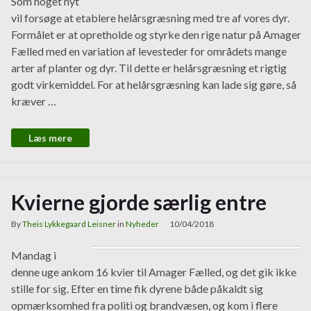
Som noget nyt
vil forsøge at etablere helårsgræsning med tre af vores dyr.
Formålet er at opretholde og styrke den rige natur på Amager
Fælled med en variation af levesteder for områdets mange
arter af planter og dyr. Til dette er helårsgræsning et rigtig
godt virkemiddel. For at helårsgræsning kan lade sig gøre, så
kræver …
Læs mere
Kvierne gjorde særlig entre
By
Theis Lykkegaard Leisner
in
Nyheder
10/04/2018
Mandag i
denne uge ankom 16 kvier til Amager Fælled, og det gik ikke
stille for sig. Efter en time fik dyrene både påkaldt sig
opmærksomhed fra politi og brandvæsen, og kom i flere