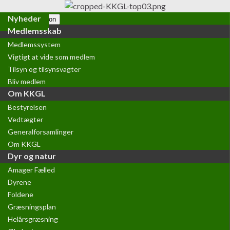
Nyheder
Toggle navigation
Medlemsskab
Medlemssystem
Vigtigt at vide som medlem
Tilsyn og tilsynsvagter
Bliv medlem
Om KKGL
Bestyrelsen
Vedtægter
Generalforsamlinger
Om KKGL
Dyr og natur
Amager Fælled
Dyrene
Foldene
Græsningsplan
Helårsgræsning