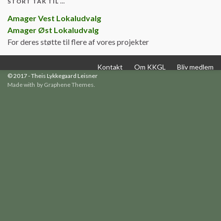
STORT TAK TIL …
Amager Vest Lokaludvalg
Amager Øst Lokaludvalg
For deres støtte til flere af vores projekter
Kontakt
Om KKGL
Bliv medlem
© 2017 - Theis Lykkegaard Leisner
Made with
by
Graphene Themes
.