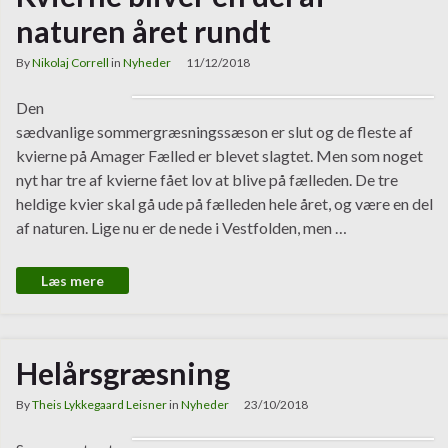
naturen året rundt
By
Nikolaj Correll
in
Nyheder
11/12/2018
Den
sædvanlige sommergræsningssæson er slut og de fleste af
kvierne på Amager Fælled er blevet slagtet. Men som noget
nyt har tre af kvierne fået lov at blive på fælleden. De tre
heldige kvier skal gå ude på fælleden hele året, og være en del
af naturen. Lige nu er de nede i Vestfolden, men …
Læs mere
Helårsgræsning
By
Theis Lykkegaard Leisner
in
Nyheder
23/10/2018