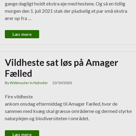
gange dagligt holdt ekstra øje med hestene. Og så en tidlig
morgen den 1. juli 2021 stak der pludselig et par små ekstra
ører op fra …
Læs mere
Vildheste sat løs på Amager
Fælled
By
Webmaster
in
Nyheder
23/10/2020
Fire vildheste
ankom onsdag eftermiddag til Amager Fælled, hvor de
sammen med kvæg skal græsse områderne og dermed styrke
naturplejen og biodiversiteten i området.
Læs mere