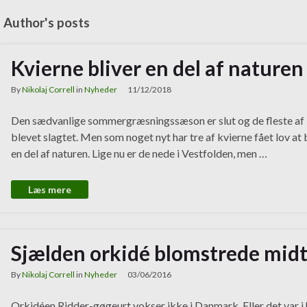
Author's posts
Kvierne bliver en del af naturen
By
Nikolaj Correll
in
Nyheder
11/12/2018
Den sædvanlige sommergræsningssæson er slut og de fleste af
blevet slagtet. Men som noget nyt har tre af kvierne fået lov at 
en del af naturen. Lige nu er de nede i Vestfolden, men …
Læs mere
Sjælden orkidé blomstrede midt
By
Nikolaj Correll
in
Nyheder
03/06/2016
Orkidéen Ridder-gøgeurt vokser ikke i Danmark. Eller det var i hve