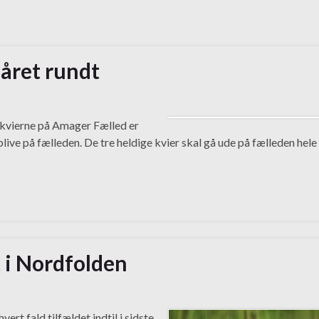
 året rundt
 kvierne på Amager Fælled er
blive på fælleden. De tre heldige kvier skal gå ude på fælleden hele
 i Nordfolden
rt fald tilfældet indtil i sidste