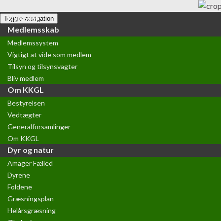
Nyheder
Toggle navigation
Medlemsskab
Medlemssystem
Vigtigt at vide som medlem
Tilsyn og tilsynsvagter
Bliv medlem
Om KKGL
Bestyrelsen
Vedtægter
Generalforsamlinger
Om KKGL
Dyr og natur
Amager Fælled
Dyrene
Foldene
Græsningsplan
Helårsgræsning