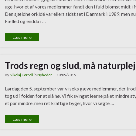
uge, hvor et af vores medlemmer fandt den i fuld blomst midt 
Den sjældne orkidé var ellers sidst set i Danmark i 1989, men n
Fælled og endda i …
Læs mere
Trods regn og slud, må naturple
By
Nikolaj Correll
in
Nyheder
10/09/2015
Lørdag den 5. september var vi seks gæve medlemmer, der trod
tog ud i folden for at slå hø. Vi fik svinget leerne på et mindre
et par mindre, men ret kraftige byger, hvor vi søgte …
Læs mere