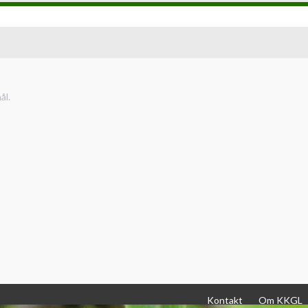
ål.
Kontakt
Om KKGL