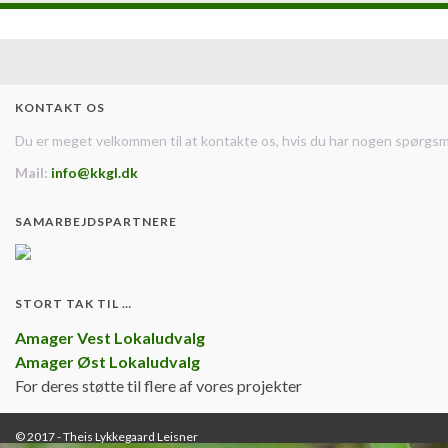
KONTAKT OS
Du er meget velkommen til at kontakte os, hvis du har nogen spørgsm
Mail:
info@kkgl.dk
SAMARBEJDSPARTNERE
STORT TAK TIL …
Amager Vest Lokaludvalg
Amager Øst Lokaludvalg
For deres støtte til flere af vores projekter
© 2017 - Theis Lykkegaard Leisner