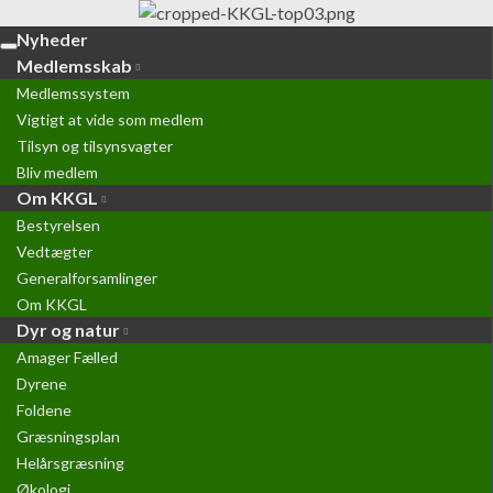
Nyheder
Toggle
Medlemsskab
navigation
Medlemssystem
Vigtigt at vide som medlem
Tilsyn og tilsynsvagter
Bliv medlem
Om KKGL
Bestyrelsen
Vedtægter
Generalforsamlinger
Om KKGL
Dyr og natur
Amager Fælled
Dyrene
Foldene
Græsningsplan
Helårsgræsning
Økologi