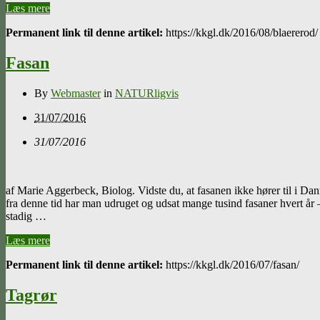
Læs mere
Permanent link til denne artikel:
https://kkgl.dk/2016/08/blaererod/
Fasan
By
Webmaster
in
NATURligvis
31/07/2016
31/07/2016
af Marie Aggerbeck, Biolog. Vidste du, at fasanen ikke hører til i Dan
fra denne tid har man udruget og udsat mange tusind fasaner hvert år –
stadig …
Læs mere
Permanent link til denne artikel:
https://kkgl.dk/2016/07/fasan/
Tagrør