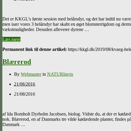
Det er KKGL’s første session med helårsdyr, og det har indtil nu været
men især vores 3 helårsdyr har skabt en øget blomsterrigdom og derme
vækstmuligheder. Desuden afleverer dyrene …
Læs mere
Permanent link til denne artikel:
https://kkgl.dk/2019/08/kvaeg-hele
Blærerod
By
Webmaster
in
NATURligvis
21/08/2016
21/08/2016
af Ida Bomholt Dyrholm Jacobsen, biolog. Vidste du, at der er kødæd
nok. Blærerod, en af Danmarks tre vilde kødædende planter, findes på 
Danmark …