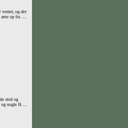
 ventet, og der
a ører op fra …
 de stod og
r, og nogle få …