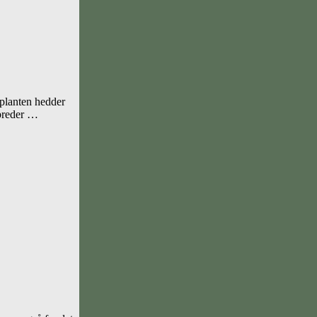
 planten hedder
 breder …