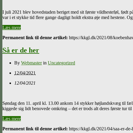
I juli 2021 blev hovedstaden beriget med sit første vildhesteføl, fød
var i et stykke tid flere gange dagligt holdt ekstra øje med hestene. O
Læs mere
Permanent link til denne artikel:
https://kkgl.dk/2021/08/koebenhav
Så er de her
By
Webmaster
in
Uncategorized
12/04/2021
12/04/2021
Søndag den 11. april kl. 13.00 ankom 14 stykker højlandskvæg til fælle
kiggede sig lidt benovede omkring – det er trods alt deres første tur
Læs mere
Permanent link til denne artikel:
https://kkgl.dk/2021/04/saa-er-de-