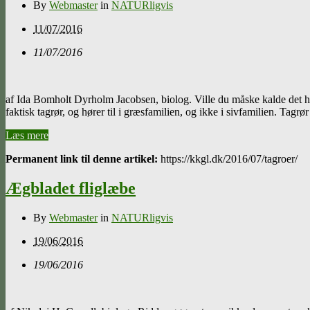
By
Webmaster
in
NATURligvis
11/07/2016
11/07/2016
af Ida Bomholt Dyrholm Jacobsen, biolog. Ville du måske kalde det he
faktisk tagrør, og hører til i græsfamilien, og ikke i sivfamilien. Ta
Læs mere
Permanent link til denne artikel:
https://kkgl.dk/2016/07/tagroer/
Ægbladet fliglæbe
By
Webmaster
in
NATURligvis
19/06/2016
19/06/2016