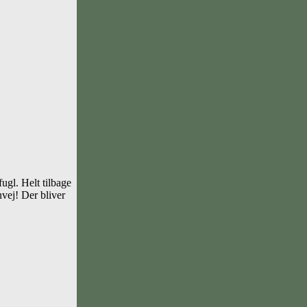
ugl. Helt tilbage
nvej! Der bliver