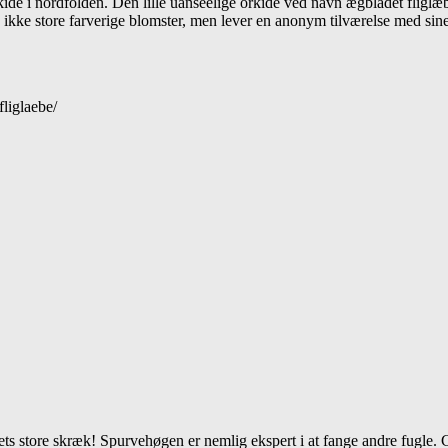
kidé i nordfolden. Den lille uanseelige orkidé ved navn ægbladet fliglæ
n ikke store farverige blomster, men lever en anonym tilværelse med si
fliglaebe/
ts store skræk! Spurvehøgen er nemlig ekspert i at fange andre fugle.