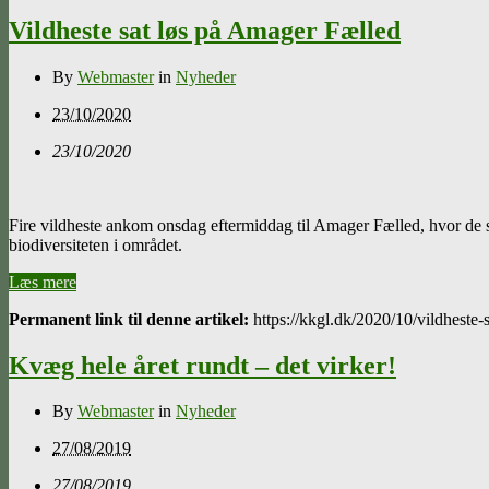
Vildheste sat løs på Amager Fælled
By
Webmaster
in
Nyheder
23/10/2020
23/10/2020
Fire vildheste ankom onsdag eftermiddag til Amager Fælled, hvor d
biodiversiteten i området.
Læs mere
Permanent link til denne artikel:
https://kkgl.dk/2020/10/vildheste-
Kvæg hele året rundt – det virker!
By
Webmaster
in
Nyheder
27/08/2019
27/08/2019