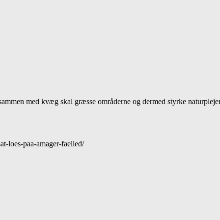
e sammen med kvæg skal græsse områderne og dermed styrke naturpleje
sat-loes-paa-amager-faelled/