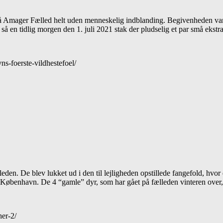
t på Amager Fælled helt uden menneskelig indblanding. Begivenheden var
g så en tidlig morgen den 1. juli 2021 stak der pludselig et par små ekstr
ns-foerste-vildhestefoel/
den. De blev lukket ud i den til lejligheden opstillede fangefold, hvor
 til København. De 4 “gamle” dyr, som har gået på fælleden vinteren ove
her-2/