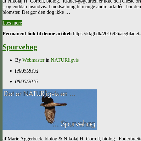
af Nikolaj H. Correll, biolog. Ridder-gøgeurten er ikke den eneste or
– og endda i tusindvis. I modsætning til mange andre orkidéer har de
blomster. Det gør den dog ikke …
Læs mere
Permanent link til denne artikel:
https://kkgl.dk/2016/06/aegbladet-
Spurvehøg
By
Webmaster
in
NATURligvis
08/05/2016
08/05/2016
af Marie Aggerbeck, biolog & Nikolaj H. Correll, biolog. Foderbrætte