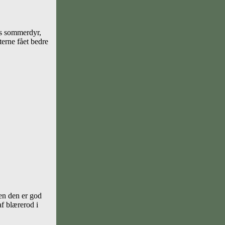
res sommerdyr,
terne fået bedre
en den er god
f blærerod i