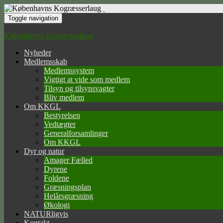
Toggle navigation
Københavns Kogræsserlaug
Nyheder
Medlemsskab
Medlemssystem
Vigtigt at vide som medlem
Tilsyn og tilsynsvagter
Bliv medlem
Om KKGL
Bestyrelsen
Vedtægter
Generalforsamlinger
Om KKGL
Dyr og natur
Amager Fælled
Dyrene
Foldene
Græsningsplan
Helårsgræsning
Økologi
NATURligvis
Kontakt