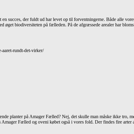
 en succes, der fuldt ud har levet op til forventningerne. Både alle vo
d øget biodiversiteten på fælleden. På de afgræssede arealer har bloms
-aaret-rundt-det-virker/
ende planter på Amager Fælled? Nej, det skulle man måske ikke tro, m
Amager Fælled og oveni købet også i vores fold. Der findes fire arter a