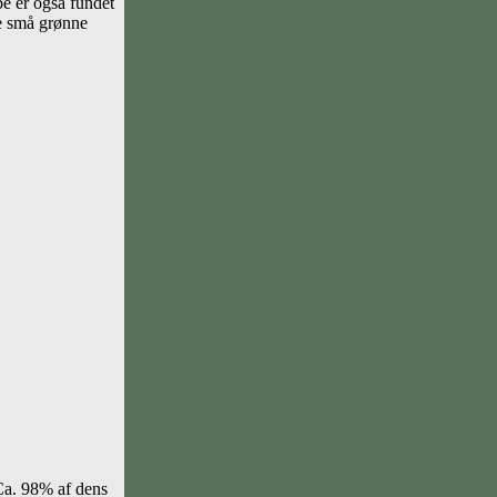
be er også fundet
ne små grønne
 Ca. 98% af dens