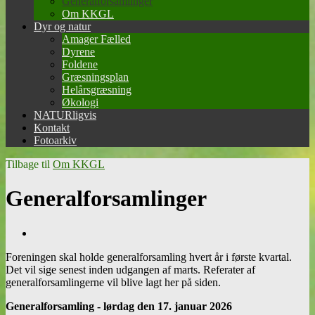
Generalforsamlinger
Om KKGL
Dyr og natur
Amager Fælled
Dyrene
Foldene
Græsningsplan
Helårsgræsning
Økologi
NATURligvis
Kontakt
Fotoarkiv
Tilbage til
Om KKGL
Generalforsamlinger
Foreningen skal holde generalforsamling hvert år i første kvartal.
Det vil sige senest inden udgangen af marts. Referater af
generalforsamlingerne vil blive lagt her på siden.
Generalforsamling - lørdag den 17. januar 2026