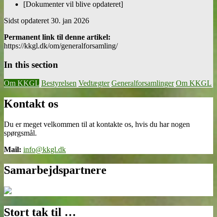
[Dokumenter vil blive opdateret]
Sidst opdateret
30. jan 2026
Permanent link til denne artikel:
https://kkgl.dk/om/generalforsamling/
In this section
Om KKGL
Bestyrelsen
Vedtægter
Generalforsamlinger
Om KKGL
Kontakt os
Du er meget velkommen til at kontakte os, hvis du har nogen
spørgsmål.
Mail:
info@kkgl.dk
Samarbejdspartnere
Stort tak til …