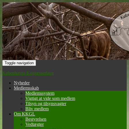
Toggle navigation
Københavns Kogræsserlaug
Nyheder
Medlemsskab
Medlemssystem
Vigtigt at vide som medlem
Tilsyn og tilsynsvagter
Bliv medlem
Om KKGL
Bestyrelsen
Vedtægter