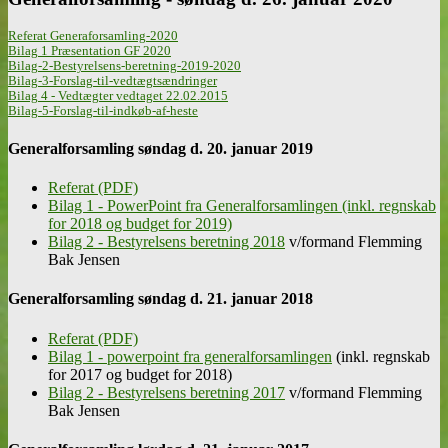
Referat Generaforsamling-2020
Bilag 1 Præsentation GF 2020
Bilag-2-Bestyrelsens-beretning-2019-2020
Bilag-3-Forslag-til-vedtægtsændringer
Bilag 4 - Vedtægter vedtaget 22.02.2015
Bilag-5-Forslag-til-indkøb-af-heste
Generalforsamling søndag d. 20. januar 2019
Referat (PDF)
Bilag 1 - PowerPoint fra Generalforsamlingen (inkl. regnskab
for 2018 og budget for 2019)
Bilag 2 - Bestyrelsens beretning 2018
v/formand Flemming
Bak Jensen
Generalforsamling søndag d. 21. januar 2018
Referat (PDF)
Bilag 1 - powerpoint fra generalforsamlingen
(inkl. regnskab
for 2017 og budget for 2018)
Bilag 2 - Bestyrelsens beretning 2017
v/formand Flemming
Bak Jensen