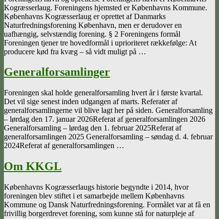
Kogræsserlaug. Foreningens hjemsted er Københavns Kommune.
Københavns Kogræsserlaug er oprettet af Danmarks
Naturfredningsforening København, men er derudover en
uafhængig, selvstændig forening. § 2 Foreningens formål
Foreningen tjener tre hovedformål i uprioriteret rækkefølge: At
producere kød fra kvæg – så vidt muligt på …
Generalforsamlinger
Foreningen skal holde generalforsamling hvert år i første kvartal.
Det vil sige senest inden udgangen af marts. Referater af
generalforsamlingerne vil blive lagt her på siden. Generalforsamling
– lørdag den 17. januar 2026Referat af generalforsamlingen 2026
Generalforsamling – lørdag den 1. februar 2025Referat af
generalforsamlingen 2025 Generalforsamling – søndag d. 4. februar
2024Referat af generalforsamlingen …
Om KKGL
Københavns Kogræsserlaugs historie begyndte i 2014, hvor
foreningen blev stiftet i et samarbejde mellem Københavns
Kommune og Dansk Naturfredningsforening. Formålet var at få en
frivillig borgerdrevet forening, som kunne stå for naturpleje af