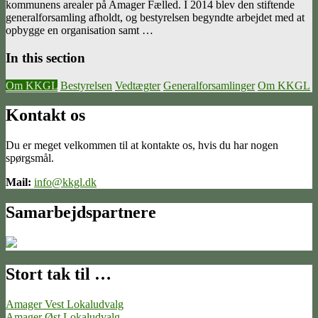
kommunens arealer på Amager Fælled. I 2014 blev den stiftende
generalforsamling afholdt, og bestyrelsen begyndte arbejdet med at
opbygge en organisation samt …
In this section
Om KKGL
Bestyrelsen
Vedtægter
Generalforsamlinger
Om KKGL
Kontakt os
Du er meget velkommen til at kontakte os, hvis du har nogen
spørgsmål.
Mail:
info@kkgl.dk
Samarbejdspartnere
Stort tak til …
Amager Vest Lokaludvalg
Amager Øst Lokaludvalg