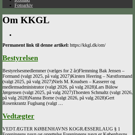
Fotoarkiv
Om KKGL
Permanent link til denne artikel:
https://kkgl.dk/om/
Bestyrelsen
Bestyrelsesmedlemmer (vælges for 2 år)Flemming Bak Jensen –
Formand (valgt 2025, på valg 2027)Kirsten Heering – Næstformand
(valgt 2025, på valg 2027)Niels M. Knudsen – Kasserer og
medlemsadministrator (valgt 2026, på valg 2028)Lars Bülow
Jørgensen (valgt 2025, på valg 2027)Thorsten Schmaltz (valgt 2026,
på valg 2028)Nanna Borne (valgt 2026, på valg 2028)Gert
Rosenkrantz Fuglsang (valgt …
Vedtægter
VEDTÆGTER KØBENHAVNS KOGRÆSSERLAUG § 1
Foreningens navn og oprettelse Foreningens navn er Københavns