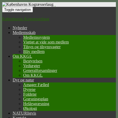
Toggle navigation
Københavns Kogræsserlaug
Nyheder
Medlemsskab
Medlemssystem
Vigtigt at vide som medlem
Tilsyn og tilsynsvagter
Bliv medlem
Om KKGL
Bestyrelsen
Vedtægter
Generalforsamlinger
Om KKGL
Dyr og natur
Amager Fælled
Dyrene
Foldene
Græsningsplan
Helårsgræsning
Økologi
NATURligvis
Kontakt