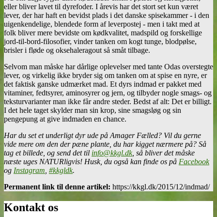
eller bliver lavet til dyrefoder. I årevis har det stort set kun været
lever, der har haft en bevidst plads i det danske spisekammer - i den
uigenkendelige, blendede form af leverpostej - men i takt med at
folk bliver mere bevidste om kødkvalitet, madspild og forskellige
jord-til-bord-filosofier, vinder tanken om kogt tunge, blodpølse,
brisler i fløde og oksehaleragout så småt tilbage.
Selvom man måske har dårlige oplevelser med tante Odas overstegte
lever, og virkelig ikke bryder sig om tanken om at spise en nyre, er
det faktisk ganske udmærket mad. Et dyrs indmad er pakket med
vitaminer, fedtsyrer, aminosyrer og jern, og tilbyder nogle smags- og
teksturvarianter man ikke får andre steder. Bedst af alt: Det er billigt.
I det hele taget skylder man sin krop, sine smagsløg og sin
pengepung at give indmaden en chance.
Har du set et underligt dyr ude på Amager Fælled? Vil du gerne
vide mere om den der pæne plante, du har kigget nærmere på? Så
tag et billede, og send det til
info@kkgl.dk
, så bliver det måske
næste uges NATURligvis! Husk, du også kan finde os på
Facebook
og
Instagram
,
#kkgldk
.
Permanent link til denne artikel:
https://kkgl.dk/2015/12/indmad/
Kontakt os