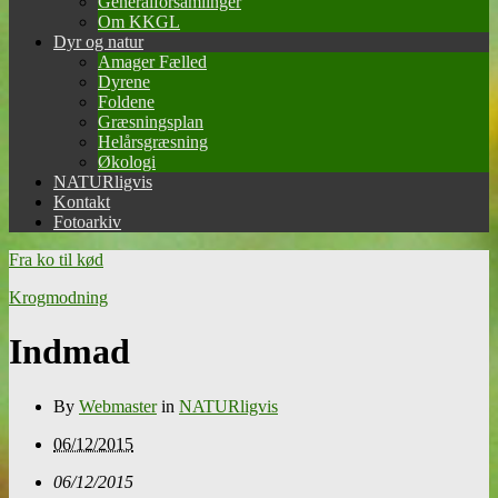
Generalforsamlinger
Om KKGL
Dyr og natur
Amager Fælled
Dyrene
Foldene
Græsningsplan
Helårsgræsning
Økologi
NATURligvis
Kontakt
Fotoarkiv
Fra ko til kød
Krogmodning
Indmad
By
Webmaster
in
NATURligvis
06/12/2015
06/12/2015