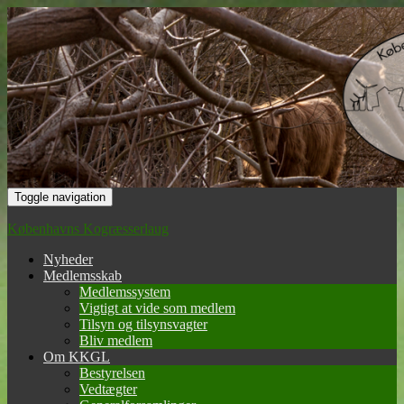
Toggle navigation
Københavns Kogræsserlaug
Nyheder
Medlemsskab
Medlemssystem
Vigtigt at vide som medlem
Tilsyn og tilsynsvagter
Bliv medlem
Om KKGL
Bestyrelsen
Vedtægter