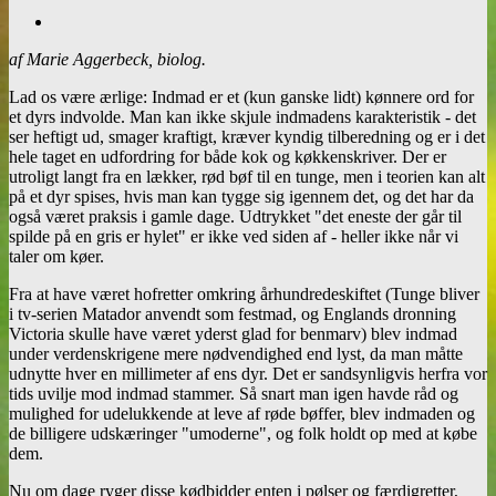
af Marie Aggerbeck, biolog.
Lad os være ærlige: Indmad er et (kun ganske lidt) kønnere ord for
et dyrs indvolde. Man kan ikke skjule indmadens karakteristik - det
ser heftigt ud, smager kraftigt, kræver kyndig tilberedning og er i det
hele taget en udfordring for både kok og køkkenskriver. Der er
utroligt langt fra en lækker, rød bøf til en tunge, men i teorien kan alt
på et dyr spises, hvis man kan tygge sig igennem det, og det har da
også været praksis i gamle dage. Udtrykket "det eneste der går til
spilde på en gris er hylet" er ikke ved siden af - heller ikke når vi
taler om køer.
Fra at have været hofretter omkring århundredeskiftet (Tunge bliver
i tv-serien Matador anvendt som festmad, og Englands dronning
Victoria skulle have været yderst glad for benmarv) blev indmad
under verdenskrigene mere nødvendighed end lyst, da man måtte
udnytte hver en millimeter af ens dyr. Det er sandsynligvis herfra vor
tids uvilje mod indmad stammer. Så snart man igen havde råd og
mulighed for udelukkende at leve af røde bøffer, blev indmaden og
de billigere udskæringer "umoderne", og folk holdt op med at købe
dem.
Nu om dage ryger disse kødbidder enten i pølser og færdigretter,