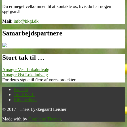
Du er meget velkommen til at kontakte os, hvis du har nogen
spørgsmål.
Mail:
info@kkgl.dk
Samarbejdspartnere
Stort tak til …
Amager Vest Lokaludvalg
Amager Øst Lokaludvalg
For deres støtte til flere af vores projekter
Kontakt
Om KKGL
Bliv medlem
© 2017 - Theis Lykkegaard Leisner
Made with
by
Graphene Themes
.