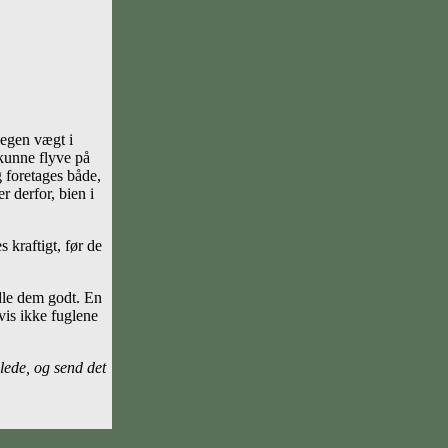
 egen vægt i
 kunne flyve på
 foretages både,
r derfor, bien i
 kraftigt, før de
ndle dem godt. En
vis ikke fuglene
lede, og send det