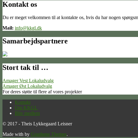
Kontakt os
Du er meget velkommen til at kontakte os, hvis du har nogen spørgsm
Mail:
info@kkgl.dk
Samarbejdspartnere
Stort tak til …
Amager Vest Lokaludvalg
Amager Øst Lokaludvalg
For deres støtte til flere af vores projekter
Kontakt
Om KKGL
Bliv medlem
© 2017 - Theis Lykkegaard Leisner
Made with
by
Graphene Themes
.