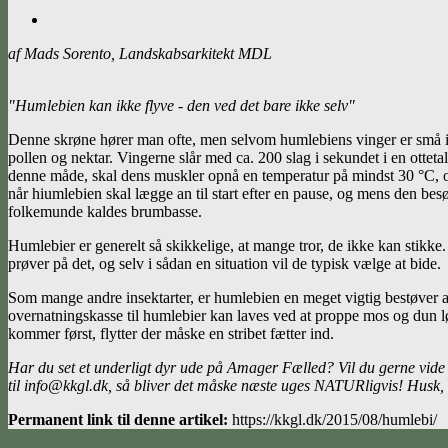
af Mads Sorento, Landskabsarkitekt MDL
"Humlebien kan ikke flyve - den ved det bare ikke selv"
Denne skrøne hører man ofte, men selvom humlebiens vinger er små i f
pollen og nektar. Vingerne slår med ca. 200 slag i sekundet i en otteta
denne måde, skal dens muskler opnå en temperatur på mindst 30 °C, 
når hiumlebien skal lægge an til start efter en pause, og mens den bes
folkemunde kaldes brumbasse.
Humlebier er generelt så skikkelige, at mange tror, de ikke kan stikke. 
prøver på det, og selv i sådan en situation vil de typisk vælge at bide.
Som mange andre insektarter, er humlebien en meget vigtig bestøver af
overnatningskasse til humlebier kan laves ved at proppe mos og dun lø
kommer først, flytter der måske en stribet fætter ind.
Har du set et underligt dyr ude på Amager Fælled? Vil du gerne vide
til info@kkgl.dk, så bliver det måske næste uges NATURligvis! Husk,
Permanent link til denne artikel:
https://kkgl.dk/2015/08/humlebi/