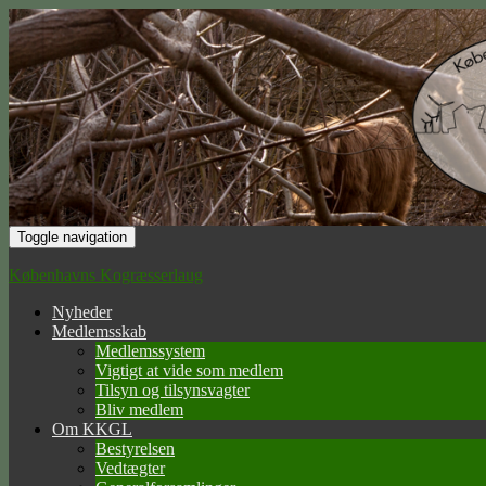
Toggle navigation
Københavns Kogræsserlaug
Nyheder
Medlemsskab
Medlemssystem
Vigtigt at vide som medlem
Tilsyn og tilsynsvagter
Bliv medlem
Om KKGL
Bestyrelsen
Vedtægter