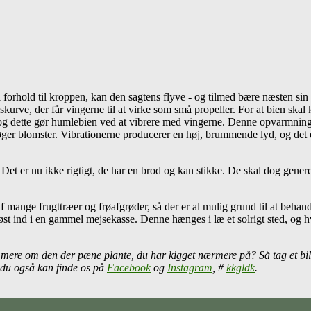
orhold til kroppen, kan den sagtens flyve - og tilmed bære næsten sin
lskurve, der får vingerne til at virke som små propeller. For at bien skal
og dette gør humlebien ved at vibrere med vingerne. Denne opvarmning
øger blomster. Vibrationerne producerer en høj, brummende lyd, og det e
Det er nu ikke rigtigt, de har en brod og kan stikke. De skal dog generes
 mange frugttræer og frøafgrøder, så der er al mulig grund til at beha
st ind i en gammel mejsekasse. Denne hænges i læ et solrigt sted, og h
 mere om den der pæne plante, du har kigget nærmere på? Så tag et bil
 du også kan finde os på
Facebook
og
Instagram
, #
kkgldk
.