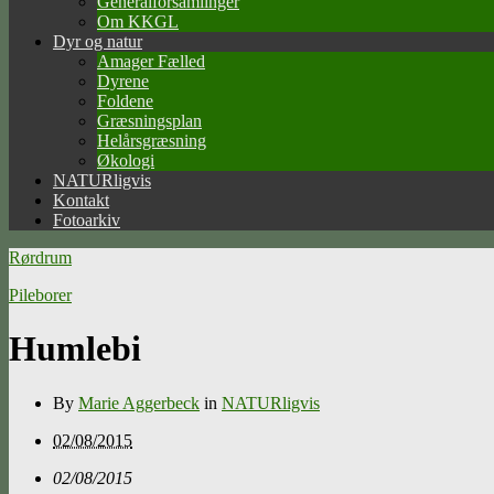
Generalforsamlinger
Om KKGL
Dyr og natur
Amager Fælled
Dyrene
Foldene
Græsningsplan
Helårsgræsning
Økologi
NATURligvis
Kontakt
Fotoarkiv
Rørdrum
Pileborer
Humlebi
By
Marie Aggerbeck
in
NATURligvis
02/08/2015
02/08/2015