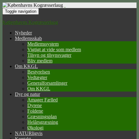
Toggle navigation
Københavns Kogræsserlaug
Nyheder
Medlemsskab
Medlemssystem
Vigtigt at vide som medlem
Tilsyn og tilsynsvagter
Bliv medlem
Om KKGL
Bestyrelsen
Vedtægter
Generalforsamlinger
Om KKGL
Dyr og natur
Amager Fælled
Dyrene
Foldene
Græsningsplan
Helårsgræsning
Økologi
NATURligvis
Kontakt