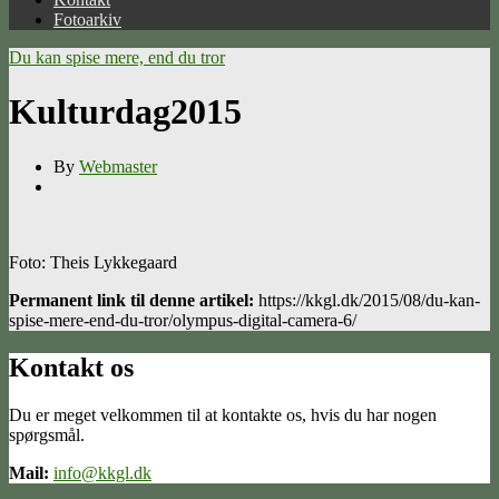
Fotoarkiv
Du kan spise mere, end du tror
Kulturdag2015
By
Webmaster
Foto: Theis Lykkegaard
Permanent link til denne artikel:
https://kkgl.dk/2015/08/du-kan-
spise-mere-end-du-tror/olympus-digital-camera-6/
Kontakt os
Du er meget velkommen til at kontakte os, hvis du har nogen
spørgsmål.
Mail:
info@kkgl.dk