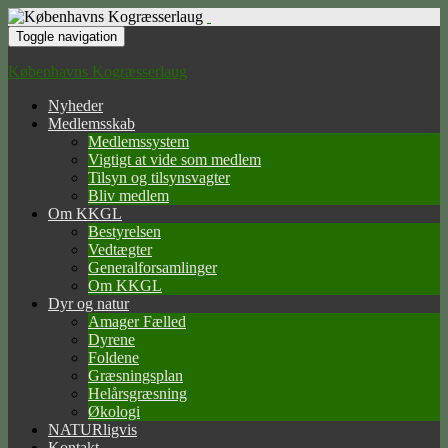
Toggle navigation
Københavns Kogræsserlaug
Nyheder
Medlemsskab
Medlemssystem
Vigtigt at vide som medlem
Tilsyn og tilsynsvagter
Bliv medlem
Om KKGL
Bestyrelsen
Vedtægter
Generalforsamlinger
Om KKGL
Dyr og natur
Amager Fælled
Dyrene
Foldene
Græsningsplan
Helårsgræsning
Økologi
NATURligvis
Kontakt