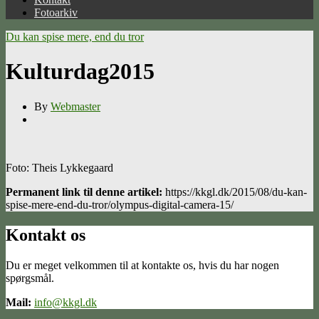
Fotoarkiv
Du kan spise mere, end du tror
Kulturdag2015
By
Webmaster
Foto: Theis Lykkegaard
Permanent link til denne artikel:
https://kkgl.dk/2015/08/du-kan-
spise-mere-end-du-tror/olympus-digital-camera-15/
Kontakt os
Du er meget velkommen til at kontakte os, hvis du har nogen
spørgsmål.
Mail:
info@kkgl.dk