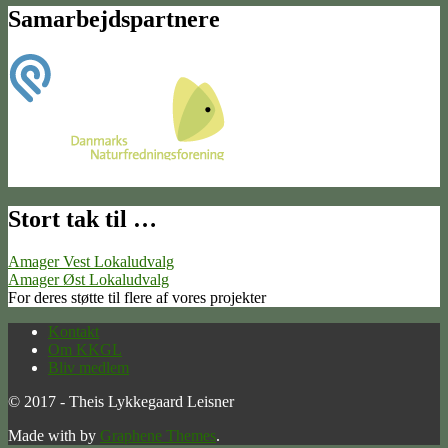
Samarbejdspartnere
Stort tak til …
Amager Vest Lokaludvalg
Amager Øst Lokaludvalg
For deres støtte til flere af vores projekter
Kontakt
Om KKGL
Bliv medlem
© 2017 - Theis Lykkegaard Leisner
Made with
by
Graphene Themes
.