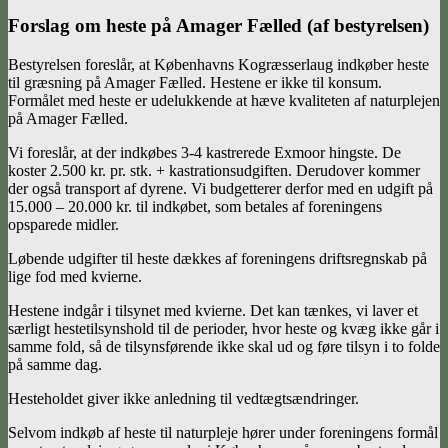
Forslag om heste på Amager Fælled (af bestyrelsen)
Bestyrelsen foreslår, at Københavns Kogræsserlaug indkøber heste
til græsning på Amager Fælled. Hestene er ikke til konsum.
Formålet med heste er udelukkende at hæve kvaliteten af naturplejen
på Amager Fælled.
Vi foreslår, at der indkøbes 3-4 kastrerede Exmoor hingste. De
koster 2.500 kr. pr. stk. + kastrationsudgiften. Derudover kommer
der også transport af dyrene. Vi budgetterer derfor med en udgift på
15.000 – 20.000 kr. til indkøbet, som betales af foreningens
opsparede midler.
Løbende udgifter til heste dækkes af foreningens driftsregnskab på
lige fod med kvierne.
Hestene indgår i tilsynet med kvierne. Det kan tænkes, vi laver et
særligt hestetilsynshold til de perioder, hvor heste og kvæg ikke går i
samme fold, så de tilsynsførende ikke skal ud og føre tilsyn i to folde
på samme dag.
Hesteholdet giver ikke anledning til vedtægtsændringer.
Selvom indkøb af heste til naturpleje hører under foreningens formål