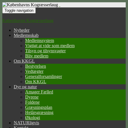
Toggle navigation
Københavns Kogræsserlaug
Nyheder
Medlemsskab
Medlemssystem
Vigtigt at vide som medlem
Tilsyn og tilsynsvagter
Bliv medlem
Om KKGL
Bestyrelsen
Vedtægter
Generalforsamlinger
Om KKGL
Dyr og natur
Amager Fælled
Dyrene
Foldene
Græsningsplan
Helårsgræsning
Økologi
NATURligvis
Kontakt