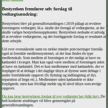
Bestyrelsen fremfører selv forslag til
vedtægtsændring:
Bestyrelsen blev på generalforsamlingen i 2019 pålagt at revidere
foreningens vedtægter, bl.a. skulle det fremgå af vedtægterne, at der
skulle vælges bestyrelsessuppleanter. Bestyrelsen nedsatte et udvalg
til at revidere vedtægterne, og det foreliggende forslag er resultatet af
dette arbejde.
Ud over ovenstående samt en række mindre præciseringer foreslås
også at forenkle medlemssystemet, så der kun findes én type
medlemskab. Som medlem af foreningen er det muligt at have en
kødandel i kvæget. Man kan også være medlem af foreningen uden
at have en kødandel. Det er kun medlemmer med kødandele, der er
forpligtet til at deltage i det daglige tilsyn af dyrene samt deltage i
andre forefaldende opgaver (fx flytning og indfangning af dyr,
reparation af hegn etc.). Medlemmer uden kødandele er ikke
forpligtede, men kan frivilligt melde sig til såvel tilsyn som øvrige
opgaver.
Du kan læse bestyrelsens forslag til nye vedtægter her (klik her).
De
helt konkrete ændringer vil blive gennemgået på
generalforsamlingen.