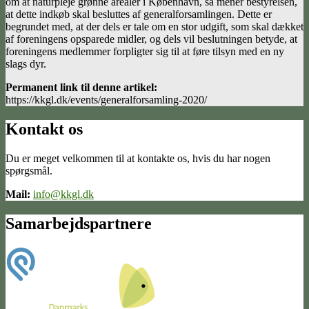
om at naturpleje grønne arealer i København, så mener bestyrelsen,
at dette indkøb skal besluttes af generalforsamlingen. Dette er
begrundet med, at der dels er tale om en stor udgift, som skal dækket
af foreningens opsparede midler, og dels vil beslutningen betyde, at
foreningens medlemmer forpligter sig til at føre tilsyn med en ny
slags dyr.
Permanent link til denne artikel:
https://kkgl.dk/events/generalforsamling-2020/
Kontakt os
Du er meget velkommen til at kontakte os, hvis du har nogen
spørgsmål.
Mail:
info@kkgl.dk
Samarbejdspartnere