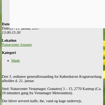
Dato/klokkeslæt
Date(s) - 21. januar, 2017
13:00-15:30
Lokation
Naturcenter Amager
Kategori
Møde
Den 3. ordinære generalforsamling for Københavns Kogræsserlaug
afholdes d. 21. januar.
Sted: Naturcenter Vestamager, Granatvej 3 – 15, 2770 Kastrup (Ca.
10 minutters gang fra Vestamager Metrostation).
Der bliver serveret kaffe, the, vand og kage undervejs.