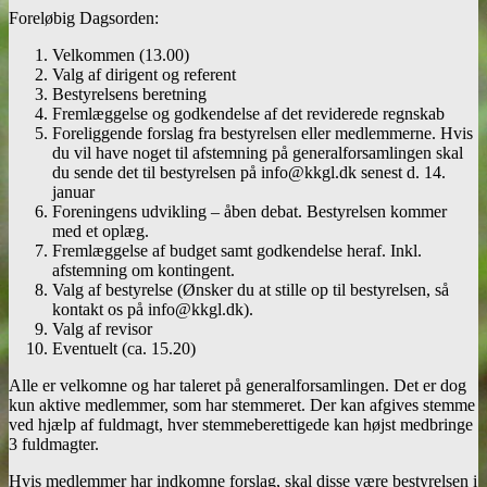
Foreløbig Dagsorden:
Velkommen (13.00)
Valg af dirigent og referent
Bestyrelsens beretning
Fremlæggelse og godkendelse af det reviderede regnskab
Foreliggende forslag fra bestyrelsen eller medlemmerne. Hvis
du vil have noget til afstemning på generalforsamlingen skal
du sende det til bestyrelsen på info@kkgl.dk senest d. 14.
januar
Foreningens udvikling – åben debat. Bestyrelsen kommer
med et oplæg.
Fremlæggelse af budget samt godkendelse heraf. Inkl.
afstemning om kontingent.
Valg af bestyrelse (Ønsker du at stille op til bestyrelsen, så
kontakt os på info@kkgl.dk).
Valg af revisor
Eventuelt (ca. 15.20)
Alle er velkomne og har taleret på generalforsamlingen. Det er dog
kun aktive medlemmer, som har stemmeret. Der kan afgives stemme
ved hjælp af fuldmagt, hver stemmeberettigede kan højst medbringe
3 fuldmagter.
Hvis medlemmer har indkomne forslag, skal disse være bestyrelsen i