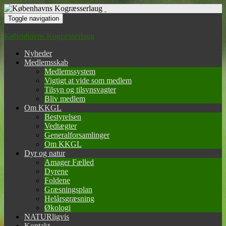
Toggle navigation
Københavns Kogræsserlaug
Nyheder
Medlemsskab
Medlemssystem
Vigtigt at vide som medlem
Tilsyn og tilsynsvagter
Bliv medlem
Om KKGL
Bestyrelsen
Vedtægter
Generalforsamlinger
Om KKGL
Dyr og natur
Amager Fælled
Dyrene
Foldene
Græsningsplan
Helårsgræsning
Økologi
NATURligvis
Kontakt