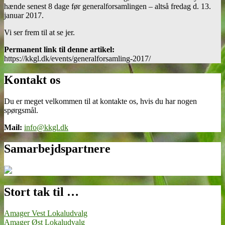
hænde senest 8 dage før generalforsamlingen – altså fredag d. 13.
januar 2017.
Vi ser frem til at se jer.
Permanent link til denne artikel:
https://kkgl.dk/events/generalforsamling-2017/
Kontakt os
Du er meget velkommen til at kontakte os, hvis du har nogen
spørgsmål.
Mail:
info@kkgl.dk
Samarbejdspartnere
Stort tak til …
Amager Vest Lokaludvalg
Amager Øst Lokaludvalg