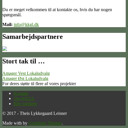
Du er meget velkommen til at kontakte os, hvis du har nogen
spørgsmål.
Mail:
info@kkgl.dk
Samarbejdspartnere
Stort tak til …
Amager Vest Lokaludvalg
Amager Øst Lokaludvalg
For deres støtte til flere af vores projekter
Kontakt
Om KKGL
Bliv medlem
© 2017 - Theis Lykkegaard Leisner
Made with
by
Graphene Themes
.