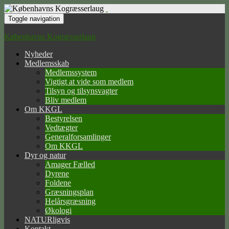
Toggle navigation
Københavns Kogræsserlaug
Nyheder
Medlemsskab
Medlemssystem
Vigtigt at vide som medlem
Tilsyn og tilsynsvagter
Bliv medlem
Om KKGL
Bestyrelsen
Vedtægter
Generalforsamlinger
Om KKGL
Dyr og natur
Amager Fælled
Dyrene
Foldene
Græsningsplan
Helårsgræsning
Økologi
NATURligvis
Kontakt