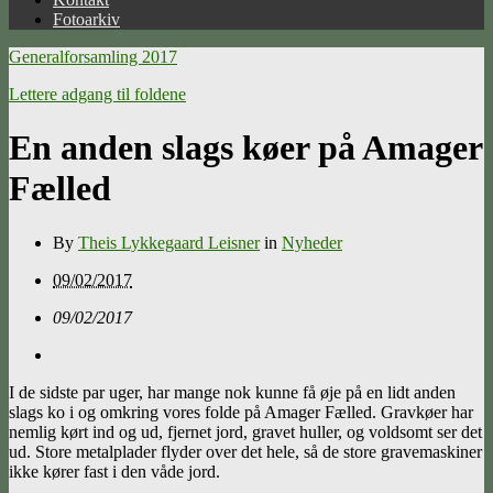
Fotoarkiv
Generalforsamling 2017
Lettere adgang til foldene
En anden slags køer på Amager
Fælled
By
Theis Lykkegaard Leisner
in
Nyheder
09/02/2017
09/02/2017
I de sidste par uger, har mange nok kunne få øje på en lidt anden
slags ko i og omkring vores folde på Amager Fælled. Gravkøer har
nemlig kørt ind og ud, fjernet jord, gravet huller, og voldsomt ser det
ud. Store metalplader flyder over det hele, så de store gravemaskiner
ikke kører fast i den våde jord.