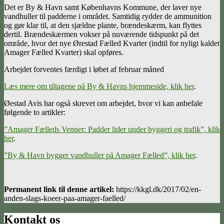
Det er By & Havn samt Københavns Kommune, der laver nye
vandhuller til padderne i området. Samtidig rydder de ammunition
og gør klar til, at den sjældne plante, brændeskærm, kan flyttes
dertil. Brændeskærmen vokser på nuværende tidspunkt på det
område, hvor det nye Ørestad Fælled Kvarter (indtil for nyligt kaldet
Amager Fælled Kvarter) skal opføres.
Arbejdet forventes færdigt i løbet af februar måned
Læs mere om tiltagene på By & Havns hjemmeside, klik her
.
Øestad Avis har også skrevet om arbejdet, hvor vi kan anbefale
følgende to artikler:
”Amager Fælleds Venner: Padder lider under byggeri og trafik”, klik
her
.
”By & Havn bygger vandhuller på Amager Fælled”, klik her
.
Permanent link til denne artikel:
https://kkgl.dk/2017/02/en-
anden-slags-koeer-paa-amager-faelled/
Kontakt os