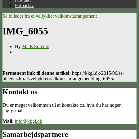
Fotoarkiv
Se billeder fra et vellykket velkomstarrangement
IMG_6055
By
Mads Sorento
Permanent link til denne artikel:
https://kkgl.dk/2015/06/se-
billeder-fra-et-vellykket-velkomstarrangement/img_6055/
Kontakt os
Du er meget velkommen til at kontakte os, hvis du har nogen
spørgsmål.
Mail:
info@kkgl.dk
Samarbejdspartnere