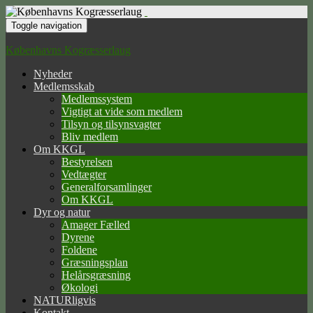
Toggle navigation
Københavns Kogræsserlaug
Nyheder
Medlemsskab
Medlemssystem
Vigtigt at vide som medlem
Tilsyn og tilsynsvagter
Bliv medlem
Om KKGL
Bestyrelsen
Vedtægter
Generalforsamlinger
Om KKGL
Dyr og natur
Amager Fælled
Dyrene
Foldene
Græsningsplan
Helårsgræsning
Økologi
NATURligvis
Kontakt