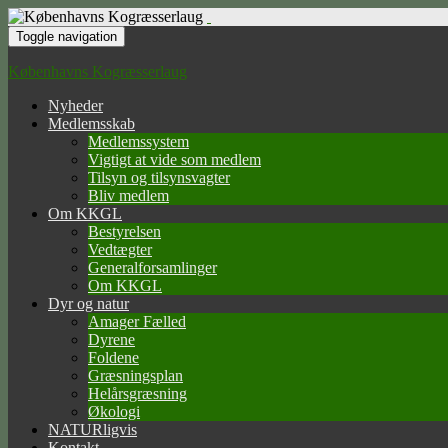
Toggle navigation
Københavns Kogræsserlaug
Nyheder
Medlemsskab
Medlemssystem
Vigtigt at vide som medlem
Tilsyn og tilsynsvagter
Bliv medlem
Om KKGL
Bestyrelsen
Vedtægter
Generalforsamlinger
Om KKGL
Dyr og natur
Amager Fælled
Dyrene
Foldene
Græsningsplan
Helårsgræsning
Økologi
NATURligvis
Kontakt